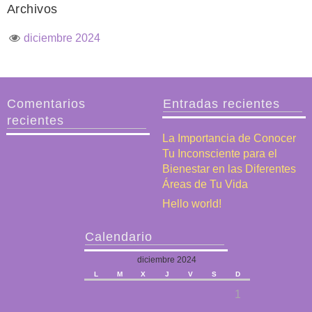
Archivos
diciembre 2024
Comentarios
Entradas recientes
recientes
La Importancia de Conocer
Tu Inconsciente para el
Bienestar en las Diferentes
Áreas de Tu Vida
Hello world!
Calendario
diciembre 2024
L
M
X
J
V
S
D
1